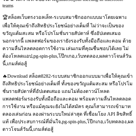
teams
🏆สล็อตเว็บตรงวอลเล็ท-ระบบสมาชิกออกแบบมาโดยเฉพาะ
เพื่อให้คุณเข้าถึงสิทธิประโยชน์อย่างเต็มที่ ไม่ว่าจะเป็นของ
ขวัญแต้มสะสม หรือโปรโมชั่นรายสัปดาห์ ซึ่งอัปเดตเสมอ
นอกจากนี้ แพลตฟอร์มของเรายังรองรับทั้งมือถือและคอม ด้วย
ความลื่นไหลตลอดการใช้งาน เล่นเกมที่คุณชื่นชอบได้เลย ไม่
ต้องโหลดแอป,pg-spin-plus,โป๊กเกอ,เว้บทดลอง,ผลดาวโจนส์วัน
นี้,เกมส์ต่อสู้
🔥Download สล็อต8282-ระบบสมาชิกออกแบบมาเพื่อให้คุณเข้า
ถึงสิทธิประโยชน์อย่างเต็มที่ ทั้งของขวัญแต้มสะสม หรือโปรโม
ชั่นรายสัปดาห์ที่อัปเดตเสมอ แถมไม่ต้องดาวน์โหลด
แพลตฟอร์มรองรับทั้งมือถือและคอม พร้อมความลื่นไหลตลอด
การใช้งาน หรือแม้คุณจะยังไม่ได้สมัคร คุณก็สามารถเข้ามาท
ดลองเล่นก่อน ลองผ่านระบบใหม่ล่าสุด ที่เชื่อมโยง API ลิขสิทธิ์
แท้ เพื่อประสบการณ์ที่มั่นใจ,pg-spin-plus,โป๊กเกอ,เว้บทดลอง,ผล
ดาวโจนส์วันนี้,เกมส์ต่อสู้