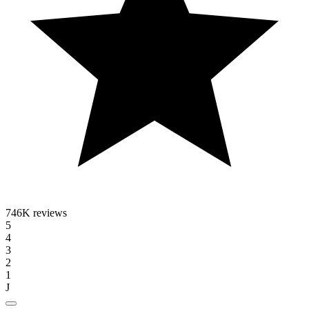
746K reviews
5
4
3
2
1
J