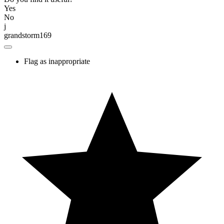
Yes
No
j
grandstorm169
Flag as inappropriate