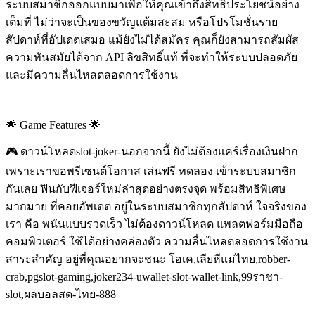
ระบบสมาชิกออกแบบมาเพื่อให้คุณเข้าถึงสิทธิประโยชน์อย่าง
เต็มที่ ไม่ว่าจะเป็นของขวัญแต้มสะสม หรือโปรโมชั่นราย
สัปดาห์ที่อัปเดตเสมอ แม้ยังไม่ได้สมัคร คุณก็ยังสามารถสัมผัส
ความทันสมัยได้จาก API ลิขสิทธิ์แท้ ที่จะทำให้ระบบปลอดภัย
และมีความลื่นไหลตลอดการใช้งาน
🌟 Game Features 🌟
🎮 ดาวน์โหลดslot-joker-นอกจากนี้ ยังไม่ต้องแคร์เรื่องเงินฝาก
เพราะเราขอพรีเซนต์โอกาส เล่นฟรี ทดลอง เข้าระบบสมาชิก
กันเลย ฟินกับฟีเจอร์ใหม่ล่าสุดอย่างตรงจุด พร้อมสิทธิพิเศษ
มากมาย ที่คอยอัพเดต อยู่ในระบบสมาชิกทุกสัปดาห์ ใจจริงของ
เรา คือ พนันแบบรวดเร็ว ไม่ต้องดาวน์โหลด แพลตฟอร์มมือถือ
คอมพิวเตอร์ ใช้ได้อย่างคล่องตัว ความลื่นไหลตลอดการใช้งาน
สาระสำคัญ อยู่ที่คุณอยากจะชนะ โอเค,เลียหีแม่ไทย,robber-
crab,pgslot-gaming,joker234-uwallet-slot-wallet-link,99ราชา-
slot,ผลบอลสด-ไทย-888