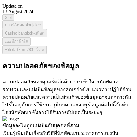
Update on
13 August 2024
Slot
ดาวน์โหลดslot-joker
Casino bangkok-สล็อต
xxxน้องฟ้าใส่
ซุปเปอร์รวย-789-สล็อต
ความปลอดภัยของข้อมูล
ความปลอดภัยของคุณเริ่มต้นด้วยการเข้าใจว่านักพัฒนา
รวบรวมและแบ่งปันข้อมูลของคุณอย่างไร.
แนวทางปฏิบัติด้าน
ความปลอดภัยและความเป็นส่วนตัวของข้อมูลอาจแตกต่างกัน
ไป ขึ้นอยู่กับการใช้งาน ภูมิภาค และอายุ
ข้อมูลต่อไปนี้จัดทำ
โดยนักพัฒนา ซึ่งอาจได้รับการอัปเดตเป็นระยะๆ
ข้อมูลจะไม่ถูกแบ่งปันกับบุคคลที่สาม
เรียนรู้เพิ่มเติมเกี่ยวกับวิธีที่นักพัฒนาประกาศการแบ่งปัน