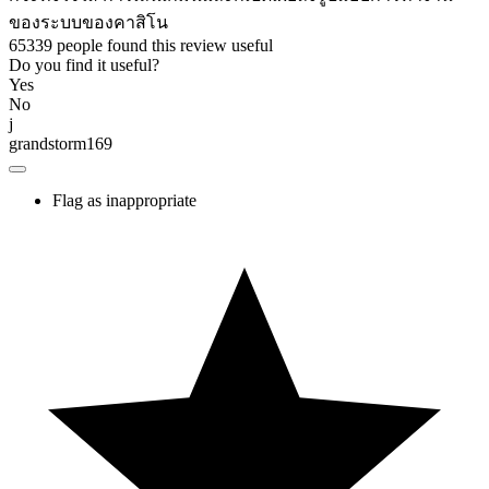
ของระบบของคาสิโน
65339 people found this review useful
Do you find it useful?
Yes
No
j
grandstorm169
Flag as inappropriate