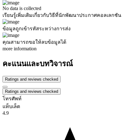
No data is collected
เรียนรู้เพิ่มเติมเกี่ยวกับวิธีที่นักพัฒนาประกาศคอลเลกชัน
ข้อมูลถูกเข้ารหัสระหว่างการส่ง
คุณสามารถขอให้ลบข้อมูลได้
more information
คะแนนและบทวิจารณ์
Ratings and reviews checked
Ratings and reviews checked
โทรศัพท์
แท็บเล็ต
4.9