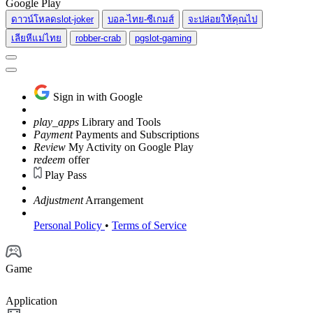
Google Play
ดาวน์โหลดslot-joker
บอล-ไทย-ซีเกมส์
จะปล่อยให้คุณไป
เลียหีแม่ไทย
robber-crab
pgslot-gaming
Sign in with Google
play_apps
Library and Tools
Payment
Payments and Subscriptions
Review
My Activity on Google Play
redeem
offer
Play Pass
Adjustment
Arrangement
Personal Policy
•
Terms of Service
Game
Application