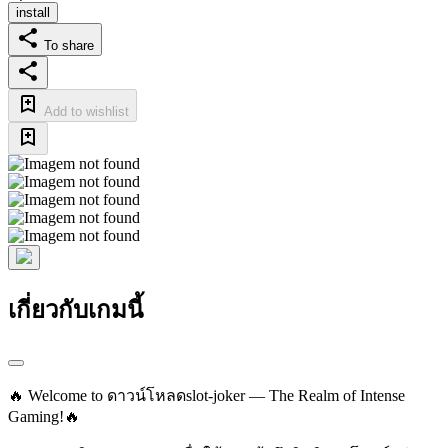
install
To share
Add to wishlist
เกี่ยวกับเกมนี้
🔥 Welcome to ดาวน์โหลดslot-joker — The Realm of Intense
Gaming!🔥