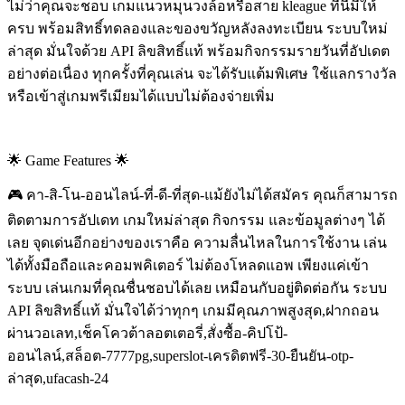
ไม่ว่าคุณจะชอบ เกมแนวหมุนวงล้อหรือสาย kleague ที่นี่มีให้
ครบ พร้อมสิทธิ์ทดลองและของขวัญหลังลงทะเบียน ระบบใหม่
ล่าสุด มั่นใจด้วย API ลิขสิทธิ์แท้ พร้อมกิจกรรมรายวันที่อัปเดต
อย่างต่อเนื่อง ทุกครั้งที่คุณเล่น จะได้รับแต้มพิเศษ ใช้แลกรางวัล
หรือเข้าสู่เกมพรีเมียมได้แบบไม่ต้องจ่ายเพิ่ม
🌟 Game Features 🌟
🎮 คา-สิ-โน-ออนไลน์-ที่-ดี-ที่สุด-แม้ยังไม่ได้สมัคร คุณก็สามารถ
ติดตามการอัปเดท เกมใหม่ล่าสุด กิจกรรม และข้อมูลต่างๆ ได้
เลย จุดเด่นอีกอย่างของเราคือ ความลื่นไหลในการใช้งาน เล่น
ได้ทั้งมือถือและคอมพคิเตอร์ ไม่ต้องโหลดแอพ เพียงแค่เข้า
ระบบ เล่นเกมที่คุณชื่นชอบได้เลย เหมือนกับอยู่ติดต่อกัน ระบบ
API ลิขสิทธิ์แท้ มั่นใจได้ว่าทุกๆ เกมมีคุณภาพสูงสุด,ฝากถอน
ผ่านวอเลท,เช็คโควต้าลอตเตอรี่,สั่งซื้อ-คิปโป้-
ออนไลน์,สล็อต-7777pg,superslot-เครดิตฟรี-30-ยืนยัน-otp-
ล่าสุด,ufacash-24