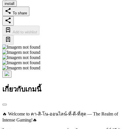
install
To share
Add to wishlist
เกี่ยวกับเกมนี้
🔥 Welcome to คา-สิ-โน-ออนไลน์-ที่-ดี-ที่สุด — The Realm of
Intense Gaming!🔥