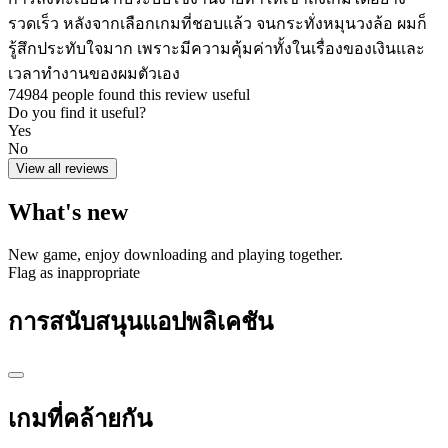
รวดเร็ว หลังจากเลือกเกมที่ชอบแล้ว จนกระทั่งหมุนวงล้อ ผมก็
รู้สึกประทับใจมาก เพราะมีความคุ้มค่าทั้งในเรื่องของเงินและ
เวลาทำงานของผมตัวเอง
74984 people found this review useful
Do you find it useful?
Yes
No
View all reviews
What's new
New game, enjoy downloading and playing together.
Flag as inappropriate
การสนับสนุนแอปพลิเคชัน
เกมที่คล้ายกัน