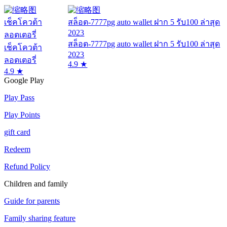
เช็คโควต้า
สล็อต-7777pg auto wallet ฝาก 5 รับ100 ล่าสุด
2023
ลอตเตอรี่
สล็อต-7777pg auto wallet ฝาก 5 รับ100 ล่าสุด
เช็คโควต้า
2023
ลอตเตอรี่
4.9 ★
4.9 ★
Google Play
Play Pass
Play Points
gift card
Redeem
Refund Policy
Children and family
Guide for parents
Family sharing feature