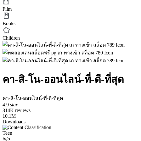
Film
Books
Children
คา-สิ-โน-ออนไลน์-ที่-ดี-ที่สุด
คา-สิ-โน-ออนไลน์-ที่-ดี-ที่สุด
4.9
star
314K reviews
10.1M+
Downloads
Teen
info