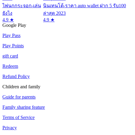
ไพ่นกกระจอก-เล่น
นินเทนโด้-ราคา auto wallet ฝาก 5 รับ100
ยังไง
ล่าสุด 2023
4.9 ★
4.9 ★
Google Play
Play Pass
Play Points
gift card
Redeem
Refund Policy
Children and family
Guide for parents
Family sharing feature
Terms of Service
Privacy