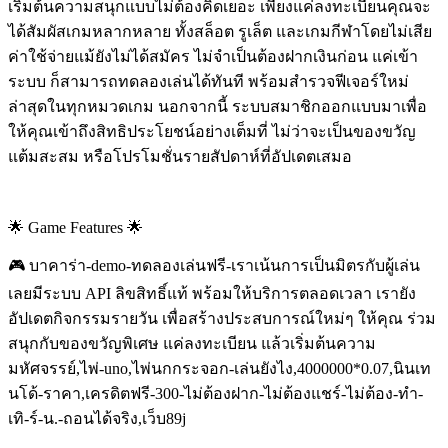
เริ่มต้นความสนุกแบบไม่ต้องคิดเยอะ เพียงแค่ลงทะเบียนคุณจะ
ได้สัมผัสเกมหลากหลาย ทั้งสล็อต รูเล็ต และเกมกีฬาโดยไม่เสีย
ค่าใช้จ่ายแม้ยังไม่ได้สมัคร ไม่จำเป็นต้องฝากเงินก่อน แค่เข้า
ระบบ ก็สามารถทดลองเล่นได้ทันที พร้อมสำรวจฟีเจอร์ใหม่
ล่าสุดในทุกหมวดเกม นอกจากนี้ ระบบสมาชิกออกแบบมาเพื่อ
ให้คุณเข้าถึงสิทธิประโยชน์อย่างเต็มที่ ไม่ว่าจะเป็นของขวัญ
แต้มสะสม หรือโปรโมชั่นรายสัปดาห์ที่อัปเดตเสมอ
🌟 Game Features 🌟
🎮 บาคาร่า-demo-ทดลองเล่นฟรี-เราเน้นการเป็นมิตรกับผู้เล่น
เลยมีระบบ API ลิขสิทธิ์แท้ พร้อมให้บริการตลอดเวลา เรายัง
อัปเดตกิจกรรมรายวัน เพื่อสร้างประสบการณ์ใหม่ๆ ให้คุณ ร่วม
สนุกกับของขวัญพิเศษ แค่ลงทะเบียน แล้วเริ่มต้นความ
มหัศจรรย์,ไพ่-uno,ไพ่นกกระจอก-เล่นยังไง,4000000*0.07,นินเท
นโด้-ราคา,เครดิตฟรี-300-ไม่ต้องฝาก-ไม่ต้องแชร์-ไม่ต้อง-ทํา-
เทิ-ร์-น.-ถอนได้จริง,เว็บ89j