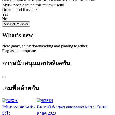
74984 people found this review useful
Do you find it useful?
Yes
No
View all reviews
What's new
New game, enjoy downloading and playing together.
Flag as inappropriate
การสนับสนุนแอปพลิเคชัน
เกมที่คล้ายกัน
ไพ่นกกระจอก-เล่น
นินเทนโด้-ราคา auto wallet ฝาก 5 รับ100
ยังไง
ล่าสุด 2023