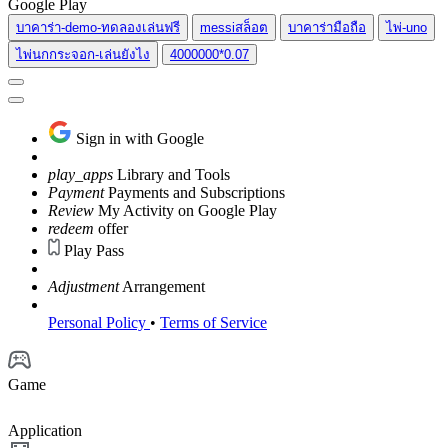
Google Play
บาคาร่า-demo-ทดลองเล่นฟรี
messiสล็อต
บาคาร่ามือถือ
ไพ่-uno
ไพ่นกกระจอก-เล่นยังไง
4000000*0.07
Sign in with Google
play_apps
Library and Tools
Payment
Payments and Subscriptions
Review
My Activity on Google Play
redeem
offer
Play Pass
Adjustment
Arrangement
Personal Policy
•
Terms of Service
Game
Application