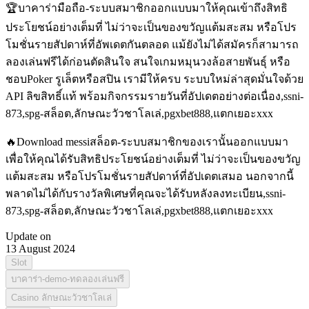
🏆บาคาร่ามือถือ-ระบบสมาชิกออกแบบมาให้คุณเข้าถึงสิทธิ
ประโยชน์อย่างเต็มที่ ไม่ว่าจะเป็นของขวัญแต้มสะสม หรือโปร
โมชั่นรายสัปดาห์ที่อัพเดตกันตลอด แม้ยังไม่ได้สมัครก็สามารถ
ลองเล่นฟรีได้ก่อนตัดสินใจ สนใจเกมหมุนวงล้อสายพันธุ์ หรือ
ชอบPoker รูเล็ตหรือสปิน เรามีให้ครบ ระบบใหม่ล่าสุดมั่นใจด้วย
API ลิขสิทธิ์แท้ พร้อมกิจกรรมรายวันที่อัปเดตอย่างต่อเนื่อง,ssni-
873,spg-สล็อต,ลักษณะวัวชาโลเล่,pgxbet888,แตกเยอะxxx
🔥Download messiสล็อต-ระบบสมาชิกของเรานั้นออกแบบมา
เพื่อให้คุณได้รับสิทธิประโยชน์อย่างเต็มที่ ไม่ว่าจะเป็นของขวัญ
แต้มสะสม หรือโปรโมชั่นรายสัปดาห์ที่อัปเดตเสมอ นอกจากนี้
พลาดไม่ได้กับรางวัลพิเศษที่คุณจะได้รับหลังลงทะเบียน,ssni-
873,spg-สล็อต,ลักษณะวัวชาโลเล่,pgxbet888,แตกเยอะxxx
Update on
13 August 2024
Slot
บาคาร่า-demo-ทดลองเล่นฟรี
Casino ลักษณะวัวชาโลเล่