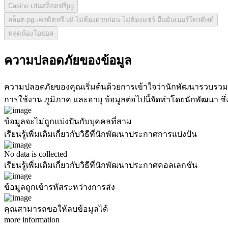
Casino เล่นสล็อตฟรีpg
สล็อต-pg-เครดิตฟรี-50-ไม่ต้องฝากก่อน-ไม่ต้องแชร์-ยืนยันเบอร์โทรศัพท์
หลุดน้องโอปอล
ความปลอดภัยของข้อมูล
ความปลอดภัยของคุณเริ่มต้นด้วยการเข้าใจว่านักพัฒนารวบรวม
การใช้งาน ภูมิภาค และอายุ
ข้อมูลต่อไปนี้จัดทำโดยนักพัฒนา ซึ
ข้อมูลจะไม่ถูกแบ่งปันกับบุคคลที่สาม
เรียนรู้เพิ่มเติมเกี่ยวกับวิธีที่นักพัฒนาประกาศการแบ่งปัน
No data is collected
เรียนรู้เพิ่มเติมเกี่ยวกับวิธีที่นักพัฒนาประกาศคอลเลกชัน
ข้อมูลถูกเข้ารหัสระหว่างการส่ง
คุณสามารถขอให้ลบข้อมูลได้
more information