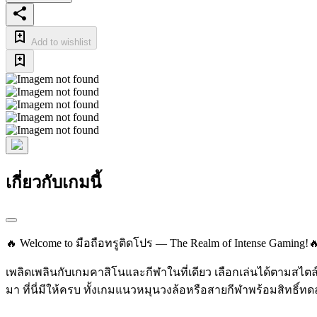
Add to wishlist
เกี่ยวกับเกมนี้
🔥 Welcome to มือถือทรูติดโปร — The Realm of Intense Gaming!
เพลิดเพลินกับเกมคาสิโนและกีฬาในที่เดียว เลือกเล่นได้ตามสไ
มา ที่นี่มีให้ครบ ทั้งเกมแนวหมุนวงล้อหรือสายกีฬาพร้อมสิทธิ