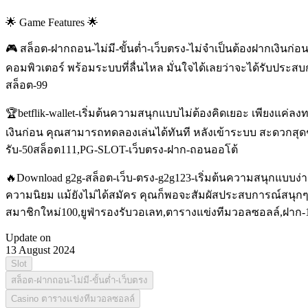
🌟 Game Features 🌟
🎮 สล็อต-ฝากถอน-ไม่มี-ขั้นต่ำ-เว็บตรง-ไม่จำเป็นต้องฝากเงินก่
คอมพิวเตอร์ พร้อมระบบที่ลื่นไหล มั่นใจได้เลยว่าจะได้รับประสบก
สล็อต-99
🏆betflik-wallet-เริ่มต้นความสนุกแบบไม่ต้องคิดเยอะ เพียงแค่ล
เงินก่อน คุณสามารถทดลองเล่นได้ทันที หลังเข้าระบบ สะดวกสุ
รับ-50สล็อต111,PG-SLOT-เว็บตรง-ฝาก-ถอนออโต้
🔥Download g2g-สล็อต-เว็บ-ตรง-g2g123-เริ่มต้นความสนุกแบบง่า
ความนิยม แม้ยังไม่ได้สมัคร คุณก็พอจะสัมผัสประสบการณ์สนุกๆ ที
สมาชิกใหม่100,ยูฟ่ารองรับวอเลท,ตารางแข่งทีมวอลซอลล์,ฝาก-
Update on
13 August 2024
Slot
สล็อต-ฝากถอน-ไม่มี-ขั้นต่ำ-เว็บตรง
Casino ตารางแข่งทีมวอลซอลล์