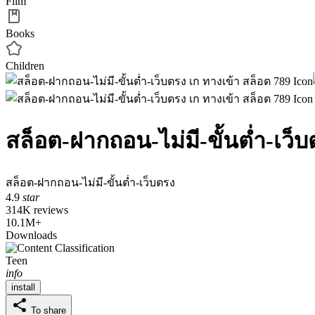
Film
Books
Children
สล็อต-ฝากถอน-ไม่มี-ขั้นต่ำ-เว็
สล็อต-ฝากถอน-ไม่มี-ขั้นต่ำ-เว็บตรง
4.9
star
314K reviews
10.1M+
Downloads
Teen
info
install
To share