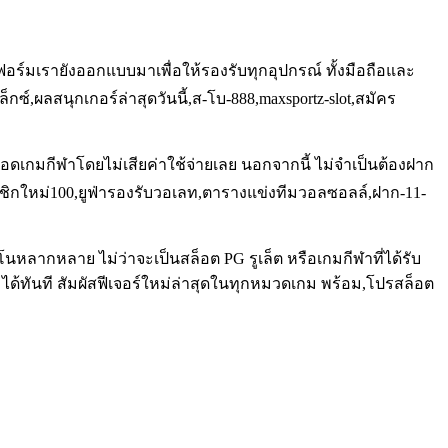
ตฟอร์มเรายังออกแบบมาเพื่อให้รองรับทุกอุปกรณ์ ทั้งมือถือและ
ซ์,ผลสนุกเกอร์ล่าสุดวันนี้,ส-โบ-888,maxsportz-slot,สมัคร
ยอดเกมกีฬาโดยไม่เสียค่าใช้จ่ายเลย นอกจากนี้ ไม่จำเป็นต้องฝาก
ชิกใหม่100,ยูฟ่ารองรับวอเลท,ตารางแข่งทีมวอลซอลล์,ฝาก-11-
นหลากหลาย ไม่ว่าจะเป็นสล็อต PG รูเล็ต หรือเกมกีฬาที่ได้รับ
มได้ทันที สัมผัสฟีเจอร์ใหม่ล่าสุดในทุกหมวดเกม พร้อม,โปรสล็อต