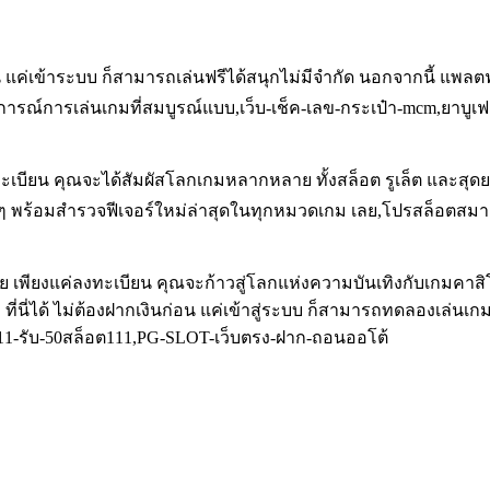
อน แค่เข้าระบบ ก็สามารถเล่นฟรีได้สนุกไม่มีจำกัด นอกจากนี้ แพล
ารณ์การเล่นเกมที่สมบูรณ์แบบ,เว็บ-เช็ค-เลข-กระเป๋า-mcm,ยาบูเฟล็ก
งทะเบียน คุณจะได้สัมผัสโลกเกมหลากหลาย ทั้งสล็อต รูเล็ต และสุด
ดๆ พร้อมสำรวจฟีเจอร์ใหม่ล่าสุดในทุกหมวดเกม เลย,โปรสล็อตสมา
ย เพียงแค่ลงทะเบียน คุณจะก้าวสู่โลกแห่งความบันเทิงกับเกมคาสิโ
่นี่ได้ ไม่ต้องฝากเงินก่อน แค่เข้าสู่ระบบ ก็สามารถทดลองเล่นเก
11-รับ-50สล็อต111,PG-SLOT-เว็บตรง-ฝาก-ถอนออโต้