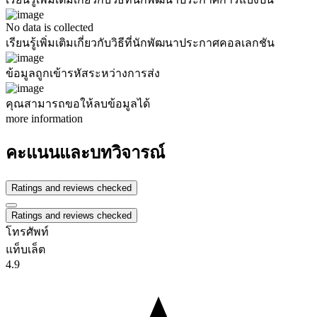
No data is collected
เรียนรู้เพิ่มเติมเกี่ยวกับวิธีที่นักพัฒนาประกาศคอลเลกชัน
ข้อมูลถูกเข้ารหัสระหว่างการส่ง
คุณสามารถขอให้ลบข้อมูลได้
more information
คะแนนและบทวิจารณ์
Ratings and reviews checked
Ratings and reviews checked
โทรศัพท์
แท็บเล็ต
4.9