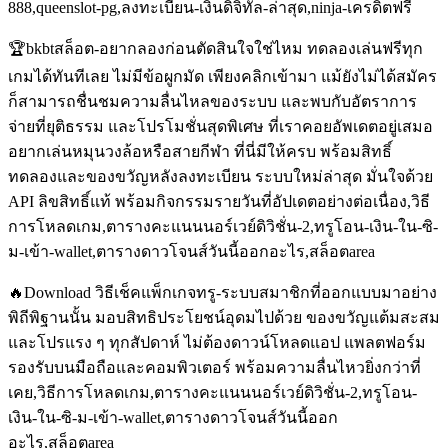
888,queenslot-pg,ลงทะเบียน-เงินดิจิทัล-ล่าสุด,ninja-เครดิตฟรี
🏆bkbtสล็อต-อยากลองก่อนตัดสินใจใช่ไหม ทดลองเล่นฟรีทุก
เกมได้ทันทีเลย ไม่มีข้อผูกมัด เพียงคลิกเข้ามา แม้ยังไม่ได้สมัคร
ก็สามารถชื่นชมความลื่นไหลของระบบ และพบกับอัตราการ
จ่ายที่ยุติธรรม และโปรโมชั่นสุดพิเศษ ที่เราคอยอัพเดตอยู่เสมอ
อยากเล่นหมุนวงล้อหรือสายกีฬา ที่นี่มีให้ครบ พร้อมสิทธิ์
ทดลองและของขวัญหลังลงทะเบียน ระบบใหม่ล่าสุด มั่นใจด้วย
API ลิขสิทธิ์แท้ พร้อมกิจกรรมรายวันที่อัปเดตอย่างต่อเนื่อง,วิธี
การโหลดเกม,ตารางคะแนนนอร์เวย์ดิวิชั่น-2,ทรูโอน-เงิน-ใน-ซิ-
ม-เข้า-wallet,ตารางดาวโจนส์วันนี้ออกอะไร,สล็อตarea
🔥Download วิธีเช็คแพ็กเกจทรู-ระบบสมาชิกที่ออกแบบมาอย่าง
พิถีพิฐานนั้น มอบสิทธิประโยชน์อุดมไปด้วย ของขวัญแต้มสะสม
และโปรแรง ๆ ทุกสัปดาห์ ไม่ต้องดาวน์โหลดแอป แพลตฟอร์ม
รองรับบนมือถือและคอมพิวเตอร์ พร้อมความลื่นไหวยิ่งกว่าที่
เคย,วิธีการโหลดเกม,ตารางคะแนนนอร์เวย์ดิวิชั่น-2,ทรูโอน-
เงิน-ใน-ซิ-ม-เข้า-wallet,ตารางดาวโจนส์วันนี้ออก
อะไร,สล็อตarea