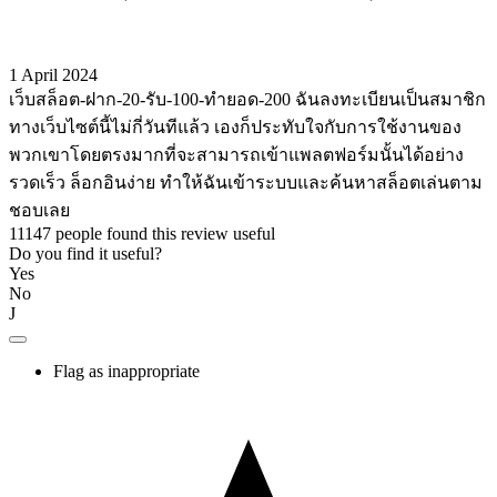
1 April 2024
เว็บสล็อต-ฝาก-20-รับ-100-ทำยอด-200 ฉันลงทะเบียนเป็นสมาชิก
ทางเว็บไซต์นี้ไม่กี่วันทีแล้ว เองก็ประทับใจกับการใช้งานของ
พวกเขาโดยตรงมากที่จะสามารถเข้าแพลตฟอร์มนั้นได้อย่าง
รวดเร็ว ล็อกอินง่าย ทำให้ฉันเข้าระบบและค้นหาสล็อตเล่นตาม
ชอบเลย
11147 people found this review useful
Do you find it useful?
Yes
No
J
Flag as inappropriate