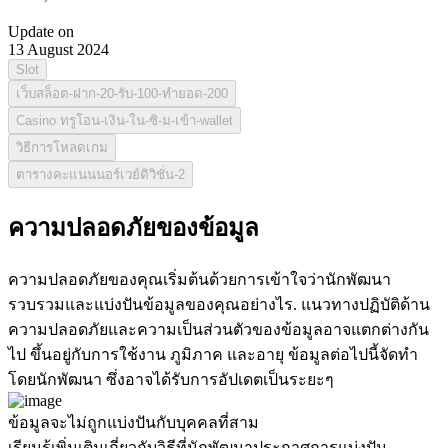
Update on
13 August 2024
Slot
เว็บสล็อต-ฝาก-20-รับ-100-ทำยอด-200
Casino ทรูโอน-เงิน-ใน-ซิ-ม-เข้า-wallet
วิธีการโหลดเกม
ตารางคะแนนนอร์เวย์ดิวิชั่น-2
ความปลอดภัยของข้อมูล
ความปลอดภัยของคุณเริ่มต้นด้วยการเข้าใจว่านักพัฒนา
รวบรวมและแบ่งปันข้อมูลของคุณอย่างไร.
แนวทางปฏิบัติด้าน
ความปลอดภัยและความเป็นส่วนตัวของข้อมูลอาจแตกต่างกัน
ไป ขึ้นอยู่กับการใช้งาน ภูมิภาค และอายุ
ข้อมูลต่อไปนี้จัดทำ
โดยนักพัฒนา ซึ่งอาจได้รับการอัปเดตเป็นระยะๆ
ข้อมูลจะไม่ถูกแบ่งปันกับบุคคลที่สาม
เรียนรู้เพิ่มเติมเกี่ยวกับวิธีที่นักพัฒนาประกาศการแบ่งปัน