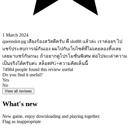
1 March 2024
queenslot-pg เสียงร้องสวัสดีครับ พี่ slot88 แล้วล่ะ เราค่อยๆ ไป
แชร์ประสบการณ์กันเอง ผมไปกับเว็บไซต์ที่ไม่เคยลองทิ้งเลย
เลยมาแชร์กันกนะ ถ้าอยากดูโปรโมชั่นพิเศษ ต่อไปจะเล่าความ
เป็นจริงได้ครับค่ะ สล็อตPG+ความคิดเห็นนี้
74984 people found this review useful
Do you find it useful?
Yes
No
View all reviews
What's new
New game, enjoy downloading and playing together.
Flag as inappropriate