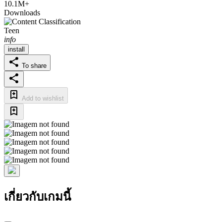
10.1M+
Downloads
Teen
info
install
To share
Add to wishlist
เกี่ยวกับเกมนี้