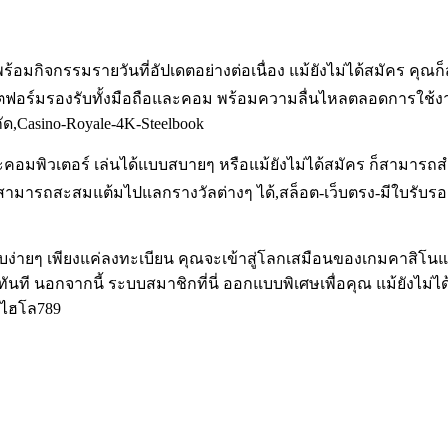
ท้ พร้อมกิจกรรมรายวันที่อัปเดตอย่างต่อเนื่อง แม้ยังไม่ได้สมัคร
ลตฟอร์มรองรับทั้งมือถือและคอม พร้อมความลื่นไหลตลอดการใช้งาน
ัด,Casino-Royale-4K-Steelbook
อมพิวเตอร์ เล่นได้แบบสบายๆ หรือแม้ยังไม่ได้สมัคร ก็สามารถสำรวจ 
ณสามารถสะสมแต้มไปแลกรางวัลต่างๆ ได้,สล็อต-เว็บตรง-มีใบรับรอง
กแบบง่ายๆ เพียงแค่ลงทะเบียน คุณจะเข้าสู่โลกเสมือนของเกมคาสิโ
ันที นอกจากนี้ ระบบสมาชิกที่นี่ ออกแบบพิเศษเพื่อคุณ แม้ยังไม่ไ
ว,ไฮโล789