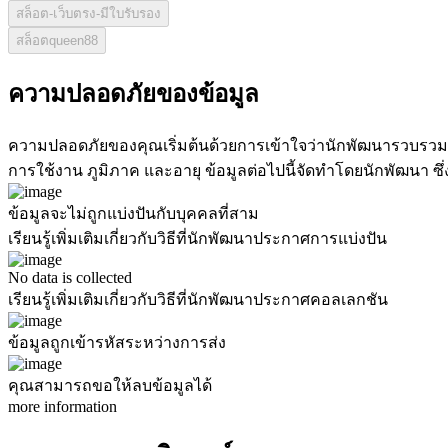
สล็อต-เว็บตรง-มีใบรับรอง
สล็อตqueen88
ความปลอดภัยของข้อมูล
ความปลอดภัยของคุณเริ่มต้นด้วยการเข้าใจว่านักพัฒนารวบรวม
การใช้งาน ภูมิภาค และอายุ
ข้อมูลต่อไปนี้จัดทำโดยนักพัฒนา ซึ
ข้อมูลจะไม่ถูกแบ่งปันกับบุคคลที่สาม
เรียนรู้เพิ่มเติมเกี่ยวกับวิธีที่นักพัฒนาประกาศการแบ่งปัน
No data is collected
เรียนรู้เพิ่มเติมเกี่ยวกับวิธีที่นักพัฒนาประกาศคอลเลกชัน
ข้อมูลถูกเข้ารหัสระหว่างการส่ง
คุณสามารถขอให้ลบข้อมูลได้
more information