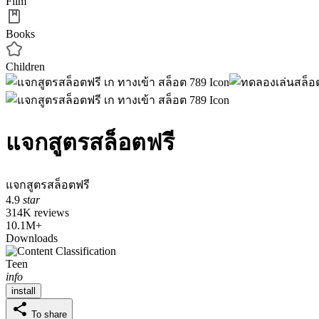
Film
Books
Children
แจกสูตรสล็อตฟรี
แจกสูตรสล็อตฟรี
4.9
star
314K reviews
10.1M+
Downloads
Teen
info
install
To share