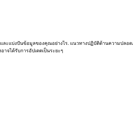
และแบ่งปันข้อมูลของคุณอย่างไร.
แนวทางปฏิบัติด้านความปลอดภั
่งอาจได้รับการอัปเดตเป็นระยะๆ