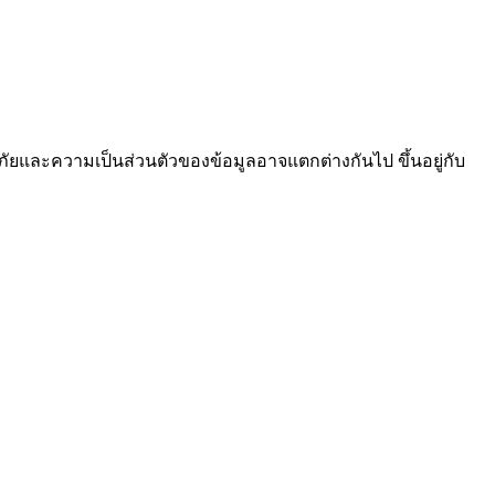
ยและความเป็นส่วนตัวของข้อมูลอาจแตกต่างกันไป ขึ้นอยู่กับ