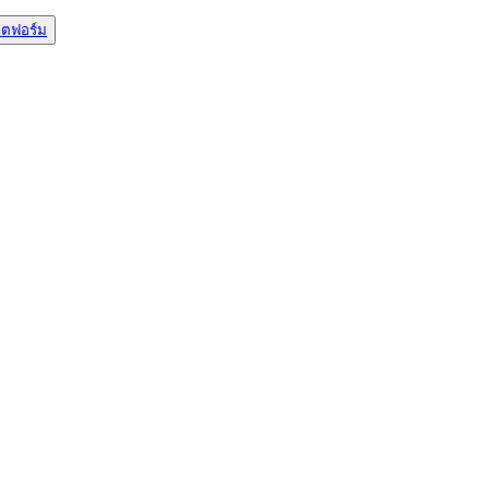
ลตฟอร์ม