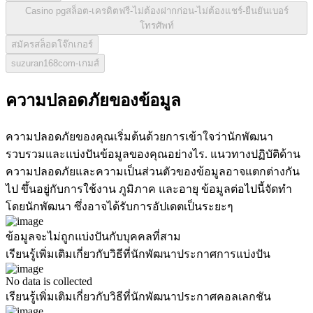
Casino pgสล็อต-เครดิตฟรี-ไม่ต้องฝากก่อน-ไม่ต้องแชร์-ยืนยันเบอร์
โทรศัพท์
สมัครสล็อตโจ๊กเกอร์
suzuran168com-เกมส์
ความปลอดภัยของข้อมูล
ความปลอดภัยของคุณเริ่มต้นด้วยการเข้าใจว่านักพัฒนา
รวบรวมและแบ่งปันข้อมูลของคุณอย่างไร.
แนวทางปฏิบัติด้าน
ความปลอดภัยและความเป็นส่วนตัวของข้อมูลอาจแตกต่างกัน
ไป ขึ้นอยู่กับการใช้งาน ภูมิภาค และอายุ
ข้อมูลต่อไปนี้จัดทำ
โดยนักพัฒนา ซึ่งอาจได้รับการอัปเดตเป็นระยะๆ
ข้อมูลจะไม่ถูกแบ่งปันกับบุคคลที่สาม
เรียนรู้เพิ่มเติมเกี่ยวกับวิธีที่นักพัฒนาประกาศการแบ่งปัน
No data is collected
เรียนรู้เพิ่มเติมเกี่ยวกับวิธีที่นักพัฒนาประกาศคอลเลกชัน