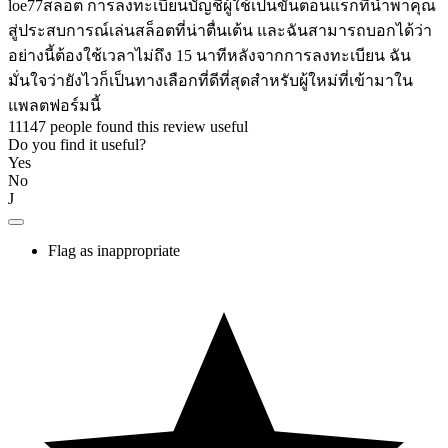
loe77สล็อต การลงทะเบียนบัญชีผู้ใช้เป็นขั้นตอนแรกที่นำพาคุณ
สู่ประสบการณ์เล่นสล็อตที่น่าตื่นเต้น และฉันสามารถบอกได้ว่า
อย่างนี้ต้องใช้เวลาไม่ถึง 15 นาทีหลังจากการลงทะเบียน ฉัน
มั่นใจว่ายังไวก็เป็นทางเลือกที่ดีที่สุดสำหรับผู้ใหม่ที่เข้ามาใน
แพลตฟอร์มนี้
11147 people found this review useful
Do you find it useful?
Yes
No
J
Flag as inappropriate