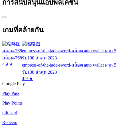
การสนับสนุนแอปพลิเคชัน
เกมที่คล้ายกัน
สล็อต-768
empress-of-the-jade-sword-สล็อต auto wallet ฝาก 5
สล็อต-768
รับ100 ล่าสุด 2023
4.9 ★
empress-of-the-jade-sword-สล็อต auto wallet ฝาก 5
รับ100 ล่าสุด 2023
4.9 ★
Google Play
Play Pass
Play Points
gift card
Redeem