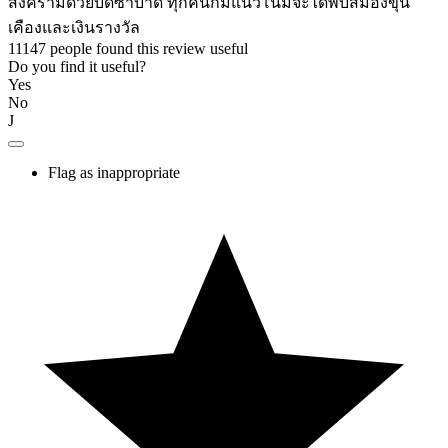
สงครามด้วยบัดซาบาด ทุกคนก็มีแนวโน้มจะได้พบสมองขุ่น
เคืองและเงินรางวัล
11147 people found this review useful
Do you find it useful?
Yes
No
J
Flag as inappropriate