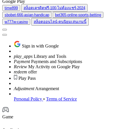
Google Play
time899
สล็อตเครดิตฟรี-100-ไม่ต้องแชร์-2024
sbobet-666-asian-handicap
bet365-online-sports-betting
w777w-casino
สล็อตออนไลน์-คนนิยมเล่นเกมนี้
Sign in with Google
play_apps
Library and Tools
Payment
Payments and Subscriptions
Review
My Activity on Google Play
redeem
offer
Play Pass
Adjustment
Arrangement
Personal Policy
•
Terms of Service
Game