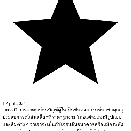
1 April 2024
time899 การลงทะเบียนบัญชีผู้ใช้เป็นขั้นตอนแรกที่นำพาคุณสู่
ประสบการณ์เล่นสล็อตที่ราคาผูกง่าย โดยแต่ละเกมมีรูปแบบ
และธีมต่าง ๆ ว่าเราจะเป็นตัวโจรปล้นธนาคารหรือแม้กระทั่ง