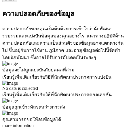
ความปลอดภัยของข้อมูล
ความปลอดภัยของคุณเริ่มต้นด้วยการเข้าใจว่านักพัฒนา
รวบรวมและแบ่งปันข้อมูลของคุณอย่างไร.
แนวทางปฏิบัติด้าน
ความปลอดภัยและความเป็นส่วนตัวของข้อมูลอาจแตกต่างกัน
ไป ขึ้นอยู่กับการใช้งาน ภูมิภาค และอายุ
ข้อมูลต่อไปนี้จัดทำ
โดยนักพัฒนา ซึ่งอาจได้รับการอัปเดตเป็นระยะๆ
ข้อมูลจะไม่ถูกแบ่งปันกับบุคคลที่สาม
เรียนรู้เพิ่มเติมเกี่ยวกับวิธีที่นักพัฒนาประกาศการแบ่งปัน
No data is collected
เรียนรู้เพิ่มเติมเกี่ยวกับวิธีที่นักพัฒนาประกาศคอลเลกชัน
ข้อมูลถูกเข้ารหัสระหว่างการส่ง
คุณสามารถขอให้ลบข้อมูลได้
more information