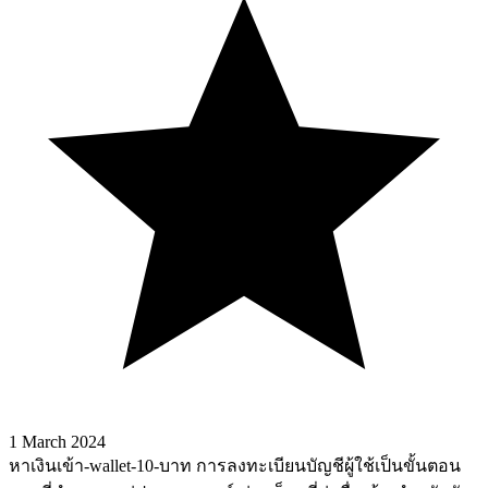
1 March 2024
หาเงินเข้า-wallet-10-บาท การลงทะเบียนบัญชีผู้ใช้เป็นขั้นตอน