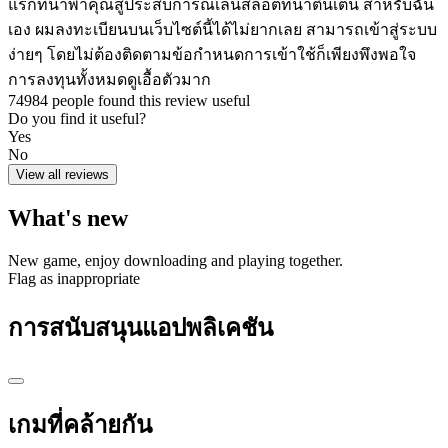
แรกที่นำพาคุณสู่ประสบการณ์เล่นสล็อตที่น่าตื่นเต้น สำหรับฉัน
เอง ผมลงทะเบียนบนเว็บไซต์นี้ได้ไม่ยากเลย สามารถเข้าสู่ระบบ
ง่ายๆ โดยไม่ต้องติดตามข้อกำหนดการเข้าใช้ก็เพียงพึงพอใจ
การลงทุนทั้งหมดดูเอื้อตัวมาก
74984 people found this review useful
Do you find it useful?
Yes
No
View all reviews
What's new
New game, enjoy downloading and playing together.
Flag as inappropriate
การสนับสนุนแอปพลิเคชัน
เกมที่คล้ายกัน