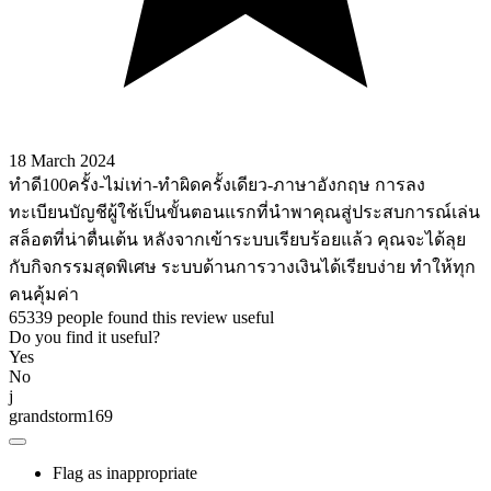
18 March 2024
ทําดี100ครั้ง-ไม่เท่า-ทําผิดครั้งเดียว-ภาษาอังกฤษ การลง
ทะเบียนบัญชีผู้ใช้เป็นขั้นตอนแรกที่นำพาคุณสู่ประสบการณ์เล่น
สล็อตที่น่าตื่นเต้น หลังจากเข้าระบบเรียบร้อยแล้ว คุณจะได้ลุย
กับกิจกรรมสุดพิเศษ ระบบด้านการวางเงินได้เรียบง่าย ทำให้ทุก
คนคุ้มค่า
65339 people found this review useful
Do you find it useful?
Yes
No
j
grandstorm169
Flag as inappropriate