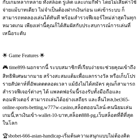
กับเกมหลากหลาย ทั้งสล็อต รูเล็ต และเกมกีฬา โดยไม่เสียค่าใช้
จ่ายแม้บาทเดียว ไม่จำเป็นต้องฝากเงินก่อน แค่เข้าระบบ ก็
สามารถทดลองเล่นได้ทันที พร้อมสำรวจฟีเจอร์ใหม่ล่าสุดในทุก
หมวดเกม เพียงเท่านี้คุณก็ได้สัมผัสกับประสบการณ์การเล่นที่
เหนือระดับ
🌟 Game Features 🌟
🎮 time899-นอกจากนี้ ระบบสมาชิกที่เรียบง่ายจะช่วยคุณเข้าถึง
สิทธิพิเศษมากมาย สร้างสะสมแต้มเพื่อแลกรางวัล หรือเก็บโปร
รายสัปดาห์ที่อัพเดตตลอดเวลา แม้ยังไม่ได้สมัคร คุณก็สามารถ
สำรวจฟีเจอร์ต่างๆ ได้ แพลตฟอร์มนี้รองรับทั้งมือถือและ
คอมพิวเตอร์ สามารถเล่นได้อย่างเสถียร และลื่นไหล,bet365-
online-sports-betting,w777w-casino,สล็อตออนไลน์-คนนิยมเล่น
เกมนี้,หาเงินเข้า-wallet-10-บาท,สล็อต888-pg,เว็บสล็อตที่ดีที่สุด
ในโลก
🏆sbobet-666-asian-handicap-เริ่มต้นความสนุกแบบไม่ต้องคิด