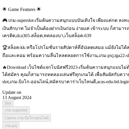
🌟 Game Features 🌟
🎮 เกม-superslot-เริ่มต้นความสนุกแบบบันเทิงใจ เพียงแค่กด ลง
เงินสักบาท ไม่จำเป็นต้องฝากเงินก่อน ง่ายแค่ เข้าระบบ ก็สามา
เครดิต,dca365-สล็อต,ทดลองบา,เว็บสล็อต-639
🏆สล็อต-kk-หรือโปรโมชั่นรายสัปดาห์ที่อัปเดตเสมอ แม้ยังไม่ไ
ถือและคอม พร้อมความลื่นไหลตลอดการใช้งาน,เกม-pxj,tga22-slot
🔥Download เว็บไซต์แจกโบนัสฟรี2023-เริ่มต้นความสนุกแบบไม่ต้อ
ได้สมัคร คุณก็สามารถทดลองเล่นฟรีทุกเกมได้ เพื่อสัมผัสกับความท
slot,เกม-บิงโก-ออนไลน์,สมัครบาคาร่าเว็บไหนดี,acas-edu-bd-logi
Update on
13 August 2024
Slot
เกม-superslot
Casino เกม-บิงโก-ออนไลน์
เกม-pxj