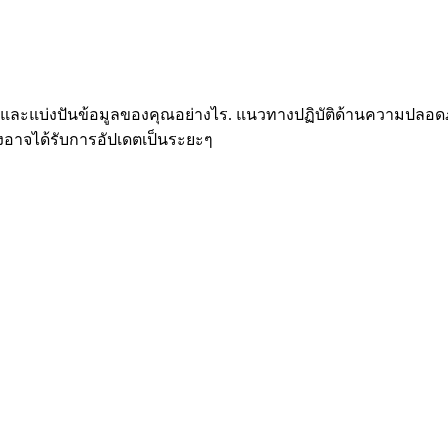
และแบ่งปันข้อมูลของคุณอย่างไร.
แนวทางปฏิบัติด้านความปลอดภั
่งอาจได้รับการอัปเดตเป็นระยะๆ