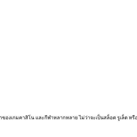
ลกของเกมคาสิโน และกีฬาหลากหลาย ไม่ว่าจะเป็นสล็อต รูเล็ต หรือ